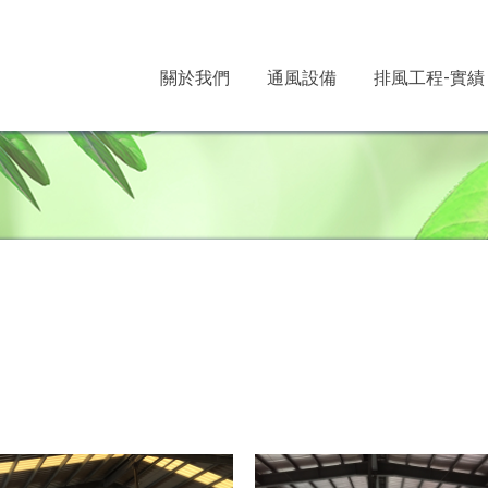
關於我們
通風設備
排風工程-實績