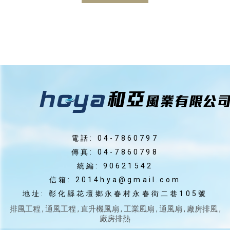
電話: 04-7860797
傳真: 04-7860798
統編: 90621542
信箱: 2014hya@gmail.com
地址: 彰化縣花壇鄉永春村永春街二巷105號
排風工程
通風工程
直升機風扇
工業風扇
通風扇
廠房排風
廠房排熱