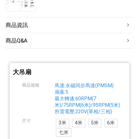
商品資訊
商品Q&A
大吊扇
商品規格
馬達:永磁同步馬達(PMSM)
扇葉:5
最大轉速:60RPM(7
米)/75RPM(6米)/95RPM(5米)
所需電壓:220V(單相/三相)
尺寸
3米
4米
5米
6米
七米